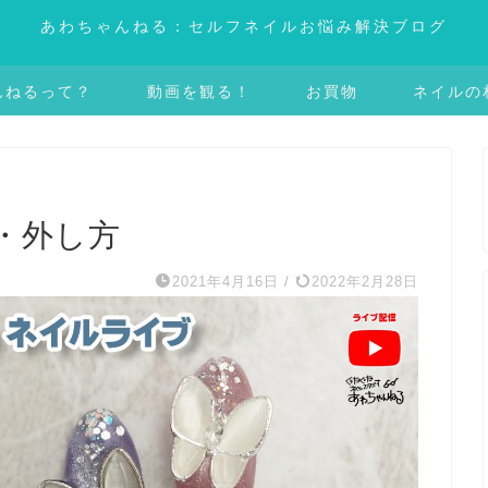
あわちゃんねる：セルフネイルお悩み解決ブログ
んねるって？
動画を観る！
お買物
ネイルの
・外し方
2021年4月16日
/
2022年2月28日