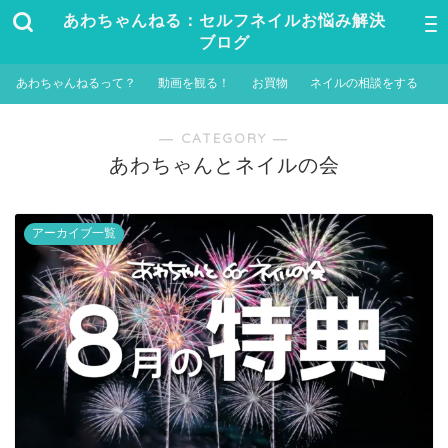
あわちゃんねる：セルフネイルお悩み解決
ブログ
あわちゃんねるって？
動画を観る！
お買物
ネイルの相談をする
― CATEGORY ―
あわちゃんとネイルの会
アーカイブ一覧