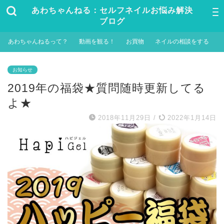
あわちゃんねる：セルフネイルお悩み解決
ブログ
あわちゃんねるって？
動画を観る！
お買物
ネイルの相談をする
お知らせ
2019年の福袋★質問随時更新してる
よ★
2018年11月29日
/
2022年1月14日