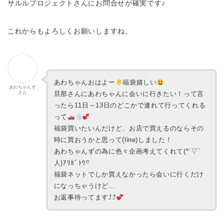
サルルプロジェクトさんにお問合せが確実です♪
これからもよろしくお願いしますね。
あわちゃんおはよー
福袋嬉しい
あわちゃんず
さん
旦那さんにあわちゃんに会いに行きたい！って言
ったら11日～13日のどこかで連れて行ってくれる
って
福袋買いたいんだけど、お店で買えるのならその
時に買おうかと思って(line)しました！
あわちゃんずの為に色々企画考えてくれて(*´▽`
人)ｱﾘｶﾞﾄｳ♡
福袋ネットでしか買えなかったら会いに行くだけ
になっちゃうけど…
お返事待ってます⤴︎⤴︎