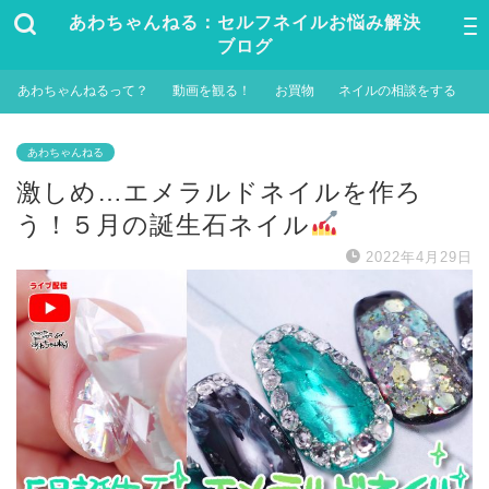
あわちゃんねる：セルフネイルお悩み解決
ブログ
あわちゃんねるって？
動画を観る！
お買物
ネイルの相談をする
あわちゃんねる
激しめ…エメラルドネイルを作ろ
う！５月の誕生石ネイル
2022年4月29日