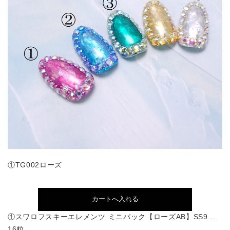
①TG002ローズ
①スワロフスキーエレメンツ ミニパック【ローズAB】SS9…
16粒