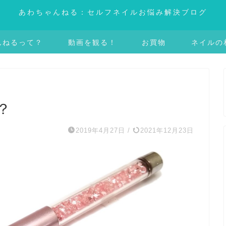
あわちゃんねる：セルフネイルお悩み解決ブログ
んねるって？
動画を観る！
お買物
ネイルの
？
2019年4月27日
/
2021年12月23日